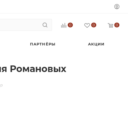
0
0
0
ПАРТНЁРЫ
АКЦИИ
ня Романовых
ар