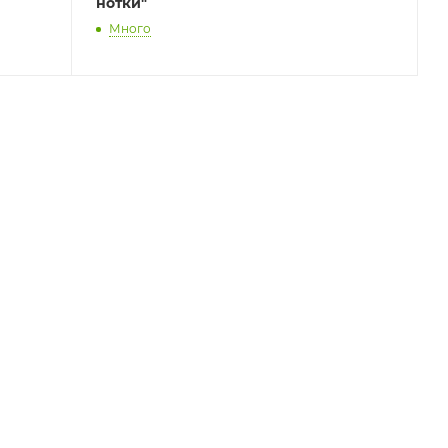
нотки"
Много