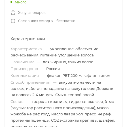
Много
Хочу в подарок
Самовывоз сегодня - бесплатно
Характеристики
Характеристика
—
укрепление, облегчение
расчесывания, питание, утолщение волоса
Назначение
—
для жирных, тонких волос
Производство
—
Россия
Комплектация
—
флакон РЕТ 200 мл с флип-топом
Способ применения
—
аккуратно нанести на
волосы, избегая попадания на кожу головы. Держать
на волосах 2-4 минуты. Смыть теплой водой.
Состав
—
гидролат крапивы, гидролат шалфея, бтмс
(эмульгатор растительного происхождения), масло
жожоба не раф голд, масло лавра хол. пресс. не раф.,
протеины пшеницы, СО2 экстракты крапивы, шалфея,
розмарина, спектрастат.