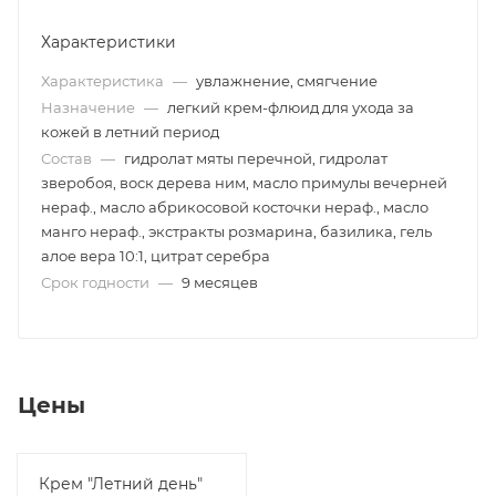
Характеристики
Характеристика
—
увлажнение, смягчение
Назначение
—
легкий крем-флюид для ухода за
кожей в летний период
Состав
—
гидролат мяты перечной, гидролат
зверобоя, воск дерева ним, масло примулы вечерней
нераф., масло абрикосовой косточки нераф., масло
манго нераф., экстракты розмарина, базилика, гель
алое вера 10:1, цитрат серебра
Срок годности
—
9 месяцев
Цены
Крем "Летний день"