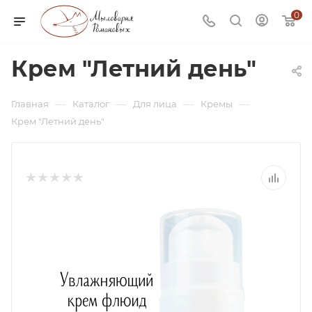
0
Крем "Летний день"
—
—
—
—
Главная
Каталог
Для лица
Кремы
Крем "Летний день"