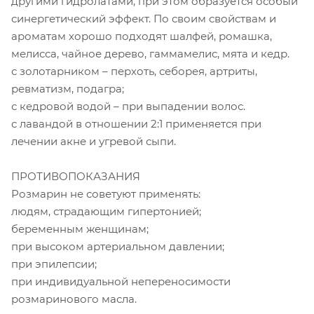
другими гидролатами, при этом образуется особый
синергетический эффект. По своим свойствам и
ароматам хорошо подходят шалфей, ромашка,
мелисса, чайное дерево, гаммамелис, мята и кедр.
с золотарником – перхоть, себорея, артриты,
ревматизм, подагра;
с кедровой водой – при выпадении волос.
с лавандой в отношении 2:1 применяется при
лечении акне и угревой сыпи.
ПРОТИВОПОКАЗАНИЯ
Розмарин не советуют применять:
людям, страдающим гипертонией;
беременным женщинам;
при высоком артериальном давлении;
при эпилепсии;
при индивидуальной непереносимости
розмаринового масла.