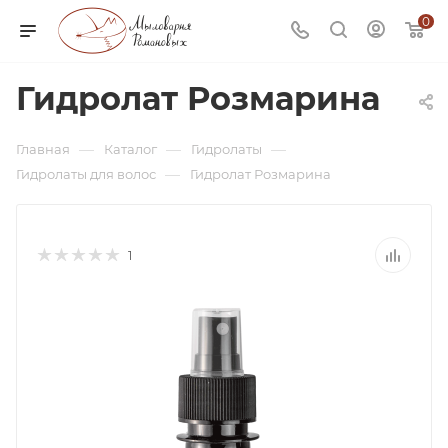
0
Гидролат Розмарина
—
—
—
Главная
Каталог
Гидролаты
—
Гидролаты для волос
Гидролат Розмарина
1