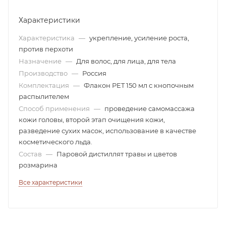
Характеристики
Характеристика
—
укрепление, усиление роста,
против перхоти
Назначение
—
Для волос, для лица, для тела
Производство
—
Россия
Комплектация
—
Флакон PET 150 мл с кнопочным
распылителем
Способ применения
—
проведение самомассажа
кожи головы, второй этап очищения кожи,
разведение сухих масок, использование в качестве
косметического льда.
Состав
—
Паровой дистиллят травы и цветов
розмарина
Все характеристики